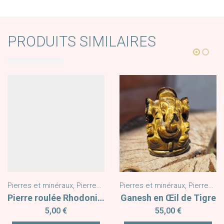
PRODUITS SIMILAIRES
Pierres et minéraux
,
Pierres Formes Libres
,
Pierres roulées
,
Statuette
Pierres et minéraux
,
Pierres Formes Libres
Pierre roulée Rhodonite AA 2/3 cm
Ganesh en Œil de Tigre
5,00
€
55,00
€