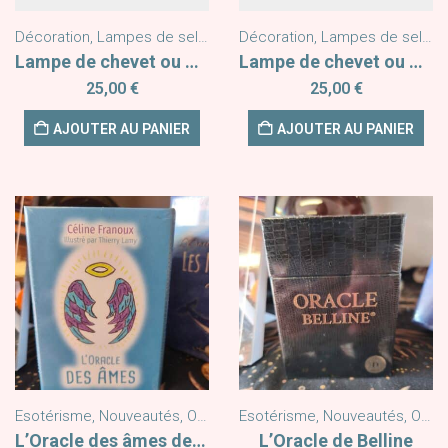
Décoration
,
Lampes de sel Himalaya
Décoration
,
Nouveautés
,
Lampes de sel Himalaya
Lampe de chevet ou d’ambiance Soleil Lune
Lampe de chevet ou d’ambiance Lune Œil Protecteur
25,00
€
25,00
€
AJOUTER AU PANIER
AJOUTER AU PANIER
Esotérisme
,
Nouveautés
,
Oracles
Esotérisme
,
Nouveautés
,
Oracles
L’Oracle des âmes de Céline Franoux
L’Oracle de Belline