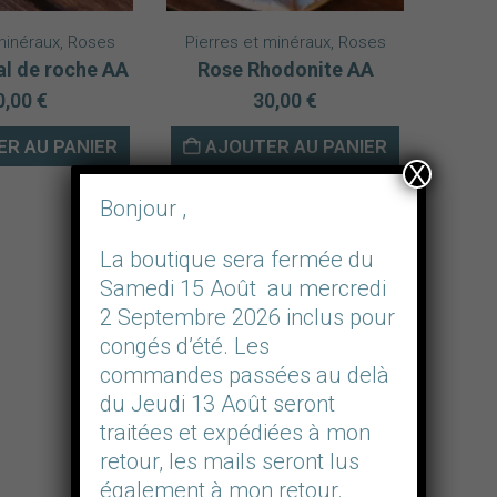
minéraux
,
Roses
Pierres et minéraux
,
Roses
al de roche AA
Rose Rhodonite AA
0,00
€
30,00
€
R AU PANIER
AJOUTER AU PANIER
X
Bonjour ,
La boutique sera fermée du
Samedi 15 Août au mercredi
2 Septembre 2026 inclus pour
congés d’été. Les
commandes passées au delà
du Jeudi 13 Août seront
traitées et expédiées à mon
retour, les mails seront lus
également à mon retour.