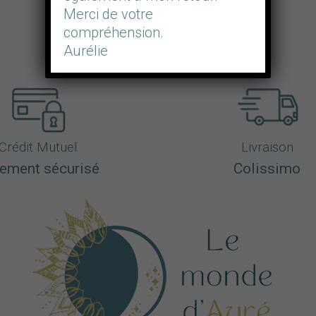
Merci de votre
compréhension.
Aurélie
Crédit Mutuel
Livraison
ement sécurisé
Colissimo