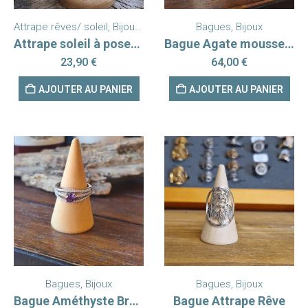
Attrape rêves/ soleil
,
Bijoux
,
Nouveautés
Bagues
,
Pendentifs
,
Bijoux
Attrape soleil à poser Cassiopée
Bague Agate mousse Argent 925
23,90
€
64,00
€
AJOUTER AU PANIER
AJOUTER AU PANIER
Bagues
,
Bijoux
Bagues
,
Bijoux
Bague Améthyste Brésil Argent rhodié 925 AAA modèle 2
Bague Attrape Rêve