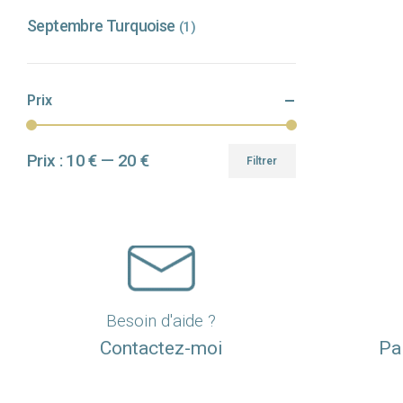
Septembre Turquoise
(1)
Prix
Prix :
10 €
—
20 €
Filtrer
Prix
Prix
min
max
Besoin d'aide ?
Contactez-moi
Pa