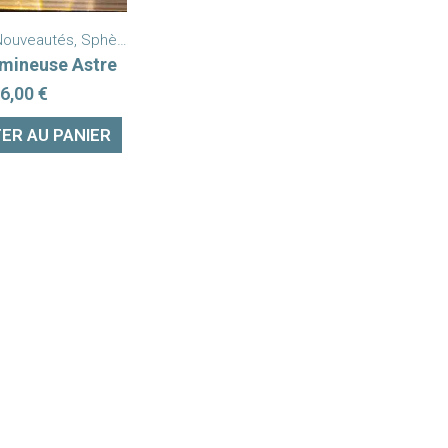
Nouveautés
,
Sphère Lumineuse
umineuse Astre
6,00
€
ER AU PANIER