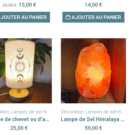
Le
Le
15,00
€
14,00
€
34,00
€
prix
prix
initial
actuel
AJOUTER AU PANIER
AJOUTER AU PANIER
était :
est :
34,00 €.
15,00 €.
ation
eautés
te encens Backflow
,
Lampes de sel Himalaya
Décoration
,
Nouveautés
,
Lampes de sel Himalaya
Lampe de chevet ou d’ambiance Soleil Lune
Lampe de Sel Himalaya Brute 7 à 10 kg
25,00
€
59,00
€