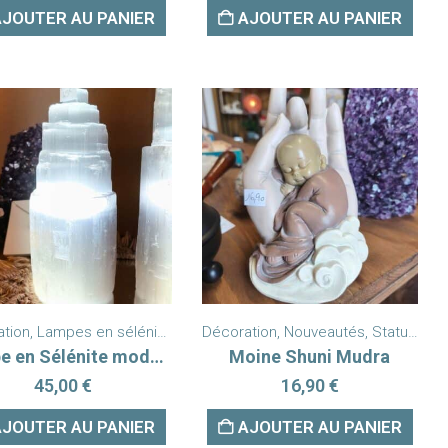
AJOUTER AU PANIER
AJOUTER AU PANIER
ation
eautés
,
Lampes en sélénite
,
Pierres Formes Libres
Décoration
,
Nouveautés
,
Statues bois
Lampe en Sélénite modèle moyen
Moine Shuni Mudra
45,00
€
16,90
€
AJOUTER AU PANIER
AJOUTER AU PANIER