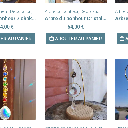
heur
,
Décoration
,
Esotérisme
Arbre du bonheur
,
Nouveautés
,
Décoration
,
Pierres et minéraux
,
Esotérisme
Arbre 
,
Pie
,
Arbre du bonheur 7 chakras base agate
Arbre du bonheur Cristal de roche base agate
4,00
€
54,00
€
ER AU PANIER
AJOUTER AU PANIER