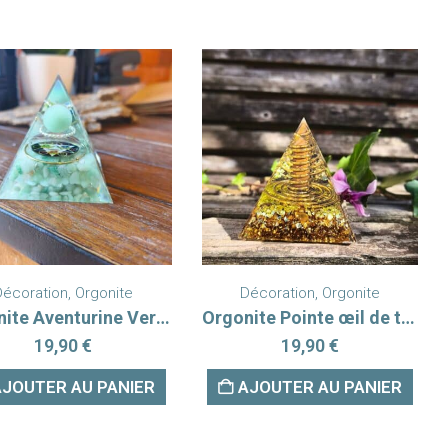
Décoration
,
Orgonite
Décoration
,
Orgonite
Orgonite Aventurine Verte METATRON
Orgonite Pointe œil de tigre
19,90
€
19,90
€
AJOUTER AU PANIER
AJOUTER AU PANIER