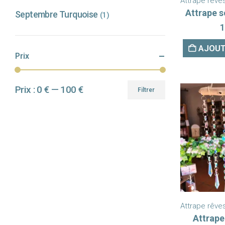
Attrape rêves
Attrape s
Septembre Turquoise
(1)
1
AJOUT
Prix
Prix :
0 €
—
100 €
Filtrer
Prix
Prix
min
max
Attrape rêves
Attrape