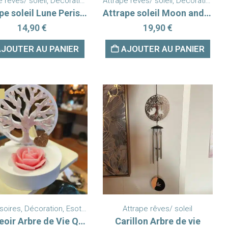
e rêves/ soleil
endentifs
,
Décoration
,
Nouveautés
Attrape rêves/ soleil
,
Décoration
,
No
Attrape soleil Lune Peristérite
Attrape soleil Moon and Sun
14,90
€
19,90
€
AJOUTER AU PANIER
AJOUTER AU PANIER
soires
,
Décoration
,
Esotérisme
,
Nouveautés
Attrape rêves/ soleil
,
Pierres et minéraux
,
P
Bougeoir Arbre de Vie Quartz Rose Made in Ariège
Carillon Arbre de vie