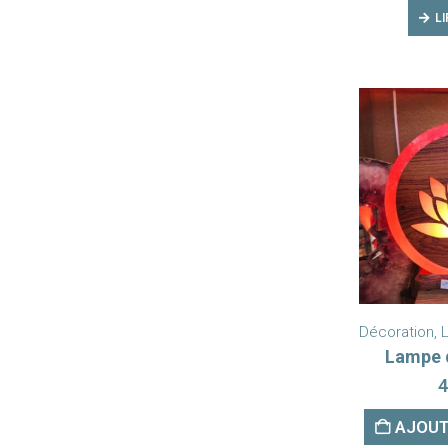
LI
Décoration
,
L
Lampe 
4
AJOUT