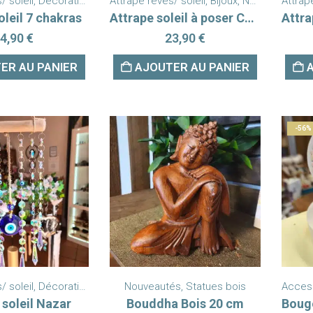
/ soleil
,
Décoration
,
Nouveautés
Attrape rêves/ soleil
,
Bijoux
,
Nouveautés
Attrap
,
P
oleil 7 chakras
Attrape soleil à poser Cassiopée
4,90
€
23,90
€
ER AU PANIER
AJOUTER AU PANIER
-56%
/ soleil
,
Décoration
,
Nouveautés
Nouveautés
,
Statues bois
Acces
 soleil Nazar
Bouddha Bois 20 cm