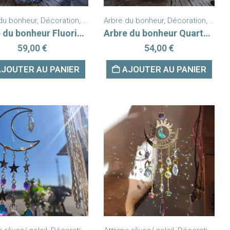
du bonheur
rres Formes Libres
Nouveautés
,
Décoration
,
Pierres et minéraux
,
Nouveautés
Arbre du bonheur
,
Pierres Formes Libres
,
Décoration
,
Esoté
Arbre du bonheur Fluorine base agate
Arbre du bonheur Quartz rose base agate
59,00
€
54,00
€
AJOUTER AU PANIER
AJOUTER AU PANIER