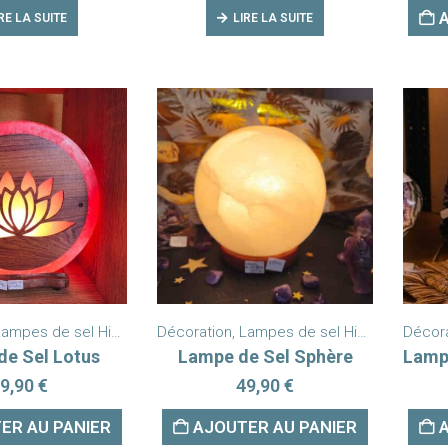
RE LA SUITE
LIRE LA SUITE
ampes de sel Himalaya
Décoration
,
Nouveautés
,
Lampes de sel Himalaya
Décor
,
Nouv
de Sel Lotus
Lampe de Sel Sphère
9,90
€
49,90
€
ER AU PANIER
AJOUTER AU PANIER