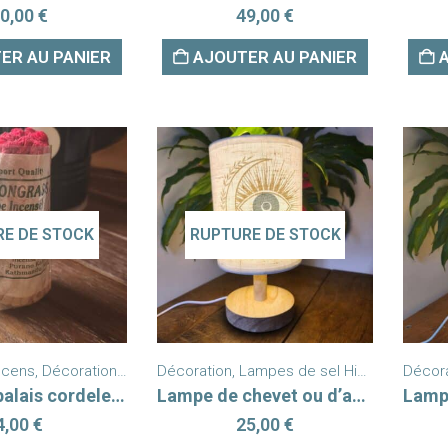
0,00
€
49,00
€
ER AU PANIER
AJOUTER AU PANIER
E DE STOCK
RUPTURE DE STOCK
ncens
,
Décoration
,
Encens / Parfums
Décoration
,
Lampes de sel Himalaya
,
Fumigation
,
Nouveautés
Décor
,
Nouv
,
Por
Encens népalais cordelette LemonGrass
Lampe de chevet ou d’ambiance Lune Œil Protecteur
4,00
€
25,00
€