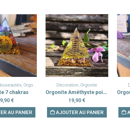
Nouveautés
,
Orgonite
Décoration
,
Orgonite
te 7 chakras
Orgonite Améthyste pointe
9,90
€
19,90
€
ER AU PANIER
AJOUTER AU PANIER