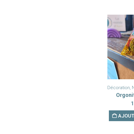
Décoration
,
Orgoni
1
AJOUT