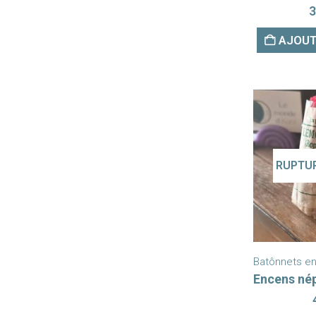
3
AJOUT
RUPTUR
Batônnets e