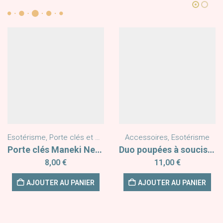
Esotérisme
,
Porte clés et Grigri
Accessoires
,
Esotérisme
Porte clés Maneki Neko Orange
Duo poupées à soucis Ma mère-veilleuse
8,00
€
11,00
€
AJOUTER AU PANIER
AJOUTER AU PANIER