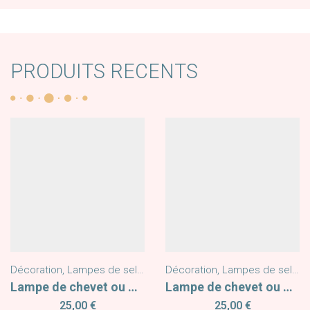
PRODUITS RECENTS
Décoration
,
Lampes de sel Himalaya
Décoration
,
Nouveautés
,
Lampes de sel Himalaya
Lampe de chevet ou d’ambiance Soleil Lune
Lampe de chevet ou d’ambiance Lune Œil Protecteur
25,00
€
25,00
€