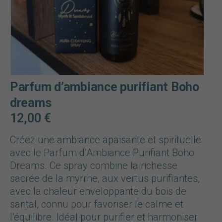
Parfum d’ambiance purifiant Boho
dreams
12,00
€
Créez une ambiance apaisante et spirituelle
avec le Parfum d’Ambiance Purifiant Boho
Dreams. Ce spray combine la richesse
sacrée de la myrrhe, aux vertus purifiantes,
avec la chaleur enveloppante du bois de
santal, connu pour favoriser le calme et
l’équilibre. Idéal pour purifier et harmoniser