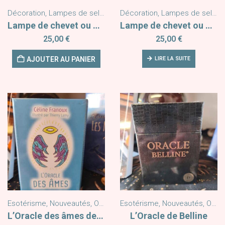
Décoration
,
Lampes de sel Himalaya
Décoration
,
Nouveautés
,
Lampes de sel Himalaya
Lampe de chevet ou d’ambiance Soleil Lune
Lampe de chevet ou d’ambiance Lune Œil Protecteur
25,00
€
25,00
€
AJOUTER AU PANIER
LIRE LA SUITE
Esotérisme
,
Nouveautés
,
Oracles
Esotérisme
,
Nouveautés
,
Oracles
L’Oracle des âmes de Céline Franoux
L’Oracle de Belline