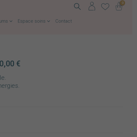
0
fums
Espace soins
Contact
0,00
€
le.
nergies.