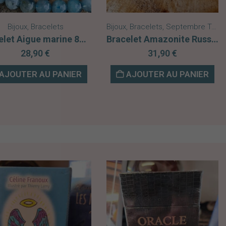
Bijoux
,
Bracelets
Bijoux
,
Bracelets
,
Septembre Turquoise
Bracelet Aigue marine 8mm
Bracelet Amazonite Russie AA
28,90
€
31,90
€
AJOUTER AU PANIER
AJOUTER AU PANIER