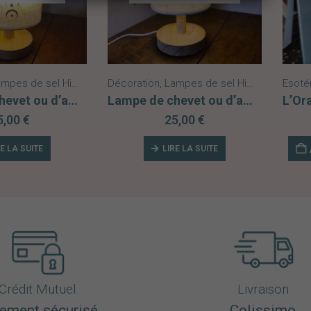
mpes de sel Himalaya
,
Décoration
Nouveautés
,
Lampes de sel Himalaya
,
Esoté
Nouv
Lampe de chevet ou d’ambiance Soleil Lune
Lampe de chevet ou d’ambiance Lune Œil Protecteur
5,00
€
25,00
€
RE LA SUITE
LIRE LA SUITE
Crédit Mutuel
Livraison
ement sécurisé
Colissimo