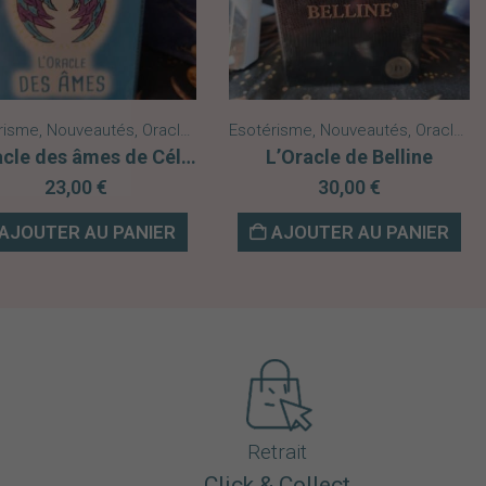
risme
eautés
,
Nouveautés
,
Oracles
Esotérisme
,
Nouveautés
,
Oracles
L’Oracle des âmes de Céline Franoux
L’Oracle de Belline
23,00
€
30,00
€
AJOUTER AU PANIER
AJOUTER AU PANIER
Retrait
Click & Collect