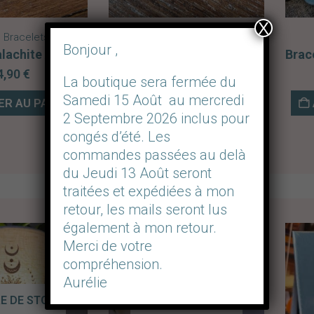
X
,
Bracelets
Bagues
,
Bijoux
Bonjour ,
Bracelet Malachite AA 6mm
Bracelet réglable Quartz rose
4,90
€
16,90
€
La boutique sera fermée du
Samedi 15 Août au mercredi
R AU PANIER
AJOUTER AU PANIER
2 Septembre 2026 inclus pour
congés d’été. Les
commandes passées au delà
du Jeudi 13 Août seront
traitées et expédiées à mon
retour, les mails seront lus
également à mon retour.
Merci de votre
compréhension.
Aurélie
E DE STOCK
RUPTURE DE STOCK