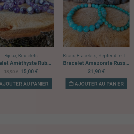
Bijoux
,
Bracelets
Bijoux
,
Bracelets
,
Septembre Turquoise
Bracelet Améthyste Rubanée A
Bracelet Amazonite Russie AA
Le
Le
15,00
€
31,90
€
18,90
€
prix
prix
initial
actuel
AJOUTER AU PANIER
AJOUTER AU PANIER
était :
est :
18,90 €.
15,00 €.