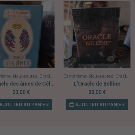
risme
eautés
,
Nouveautés
,
Oracles
Esotérisme
,
Nouveautés
,
Oracles
L’Oracle des âmes de Céline Franoux
L’Oracle de Belline
23,00
€
30,00
€
AJOUTER AU PANIER
AJOUTER AU PANIER