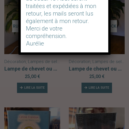
traitées et expédiées à mon
retour, les mails seront lus
également à mon retour.
RUPTURE DE STOCK
RUPTURE DE STOCK
Merci de votre
compréhension.
Aurélie
Décoration
,
Lampes de sel Himalaya
Décoration
,
Nouveautés
,
Lampes de sel Himalaya
Lampe de chevet ou d’ambiance Soleil Lune
Lampe de chevet ou d’ambiance Lune Œil Protecteur
25,00
€
25,00
€
LIRE LA SUITE
LIRE LA SUITE