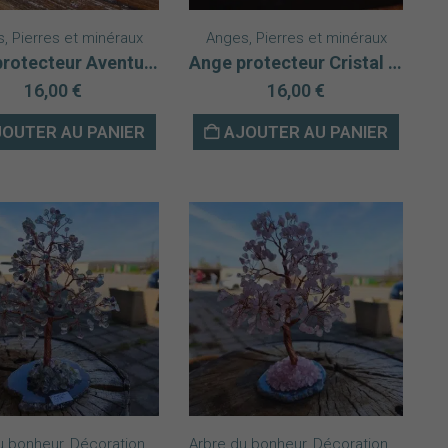
s
,
Pierres et minéraux
Anges
,
Pierres et minéraux
Ange protecteur Aventurine verte
Ange protecteur Cristal de roche
16,00
€
16,00
€
OUTER AU PANIER
AJOUTER AU PANIER
u bonheur
rres Formes Libres
Nouveautés
,
Décoration
,
Pierres et minéraux
,
Nouveautés
Arbre du bonheur
,
Pierres Formes Libres
,
Décoration
,
Esotér