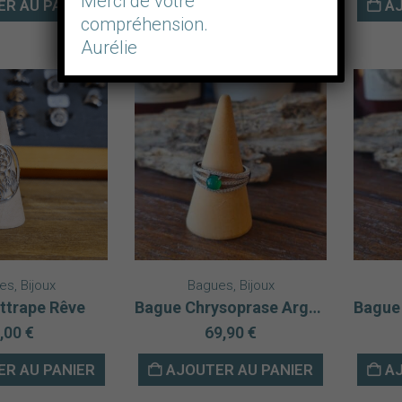
Merci de votre
R AU PANIER
AJOUTER AU PANIER
AJ
était :
est :
compréhension.
35,00 €.
20,00 €.
Aurélie
es
,
Bijoux
Bagues
,
Bijoux
ttrape Rêve
Bague Chrysoprase Argent rhodié 925 AAA
,00
€
69,90
€
R AU PANIER
AJOUTER AU PANIER
AJ