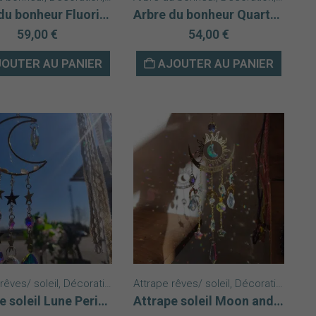
Arbre du bonheur Fluorine base agate
Arbre du bonheur Quartz rose base agate
59,00
€
54,00
€
OUTER AU PANIER
AJOUTER AU PANIER
rêves/ soleil
ndentifs
,
Décoration
,
Nouveautés
Attrape rêves/ soleil
,
Décoration
,
Nouv
Attrape soleil Lune Peristérite
Attrape soleil Moon and Sun