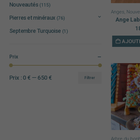
Nouveautés
(115)
Anges
,
Nouve
Pierres et minéraux
(76)
Ange Lab
1
Septembre Turquoise
(1)
AJOUTE
Prix
Prix :
0 €
—
650 €
Filtrer
Prix
Prix
min
max
Arbre du bon