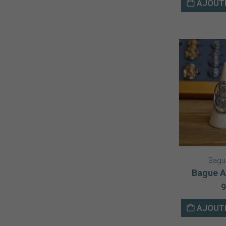
AJOUTE
Bagu
Bague A
9
AJOUTE