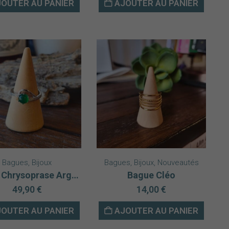
OUTER AU PANIER
AJOUTER AU PANIER
Bagues
,
Bijoux
Bagues
,
Bijoux
,
Nouveautés
Bague Chrysoprase Argent rhodié 925 AAA modèle 2
Bague Cléo
49,90
€
14,00
€
OUTER AU PANIER
AJOUTER AU PANIER