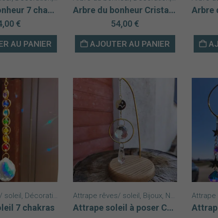
Arbre du bonheur 7 chakras base agate
Arbre du bonheur Cristal de roche base agate
4,00
€
54,00
€
R AU PANIER
AJOUTER AU PANIER
AJ
 soleil
,
Décoration
,
Nouveautés
Attrape rêves/ soleil
,
Bijoux
,
Nouveautés
Attrape 
,
Pe
leil 7 chakras
Attrape soleil à poser Cassiopée