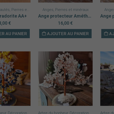
autés
,
Pierres et minéraux
Anges
,
Pierres et minéraux
Ange
radorite AA+
Ange protecteur Améthyste
8,00
€
16,00
€
R AU PANIER
AJOUTER AU PANIER
AJ
heur
,
Décoration
,
Esotérisme
Arbre du bonheur
,
Nouveautés
,
Décoration
,
Pierres et minéraux
,
Esotérisme
Arbre d
,
Pie
,