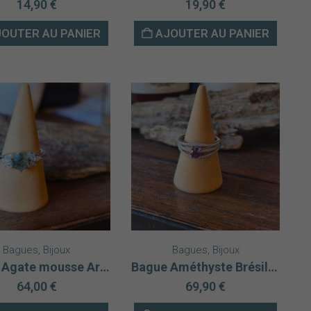
14,90
€
19,90
€
OUTER AU PANIER
AJOUTER AU PANIER
Bagues
,
Bijoux
Bagues
,
Bijoux
Bague Agate mousse Argent 925
Bague Améthyste Brésil Argent rhodié 925 AAA modèle 2
64,00
€
69,90
€