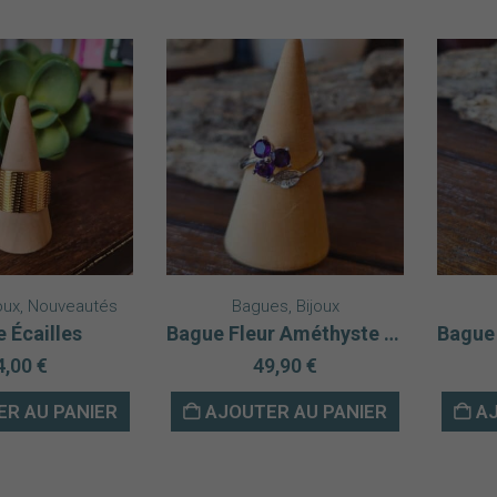
oux
,
Nouveautés
Bagues
,
Bijoux
 Écailles
Bague Fleur Améthyste Brésil Argent rhodié 925 AAA
4,00
€
49,90
€
R AU PANIER
AJOUTER AU PANIER
AJ